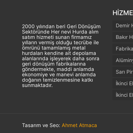
HİZME
Demir 
2000 yılından beri Geri Dönüşüm
Sektöründe Her nevi Hurda alım
satım hizmeti sunan firmamız
Bakır H
yılların vermiş olduğu tecrübe ile
ömrünü tamamlamış metal
Fabrik
hurdaları kendine ait depolama
alanlarında işleyerek daha sonra
Alümin
geri dönüşüm fabrikalarına
göndermekte, maddi anlamda
Sarı Pi
ekonomiye ve manevi anlamda
doğanın temizlenmesine katkı
İkinci 
sunmaktadır.
İkinci 
Tasarım ve Seo:
Ahmet Atmaca