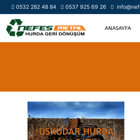
0532 282 48 84
0537 925 69 26
info@nef
ANASAYFA