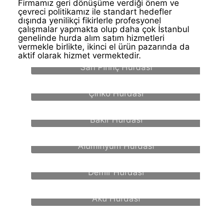
Firmamız geri dönüşüme verdiği önem ve
çevreci politikamız ile standart hedefler
dışında yenilikçi fikirlerle profesyonel
çalışmalar yapmakta olup daha çok İstanbul
genelinde hurda alım satım hizmetleri
vermekle birlikte, ikinci el ürün pazarında da
aktif olarak hizmet vermektedir.
Sarı Pirinç Hurdası
Çinko Hurdası
Bakır Hurdası
Alüminyum Hurdası
Demir Hurdası
Akü Hurdası