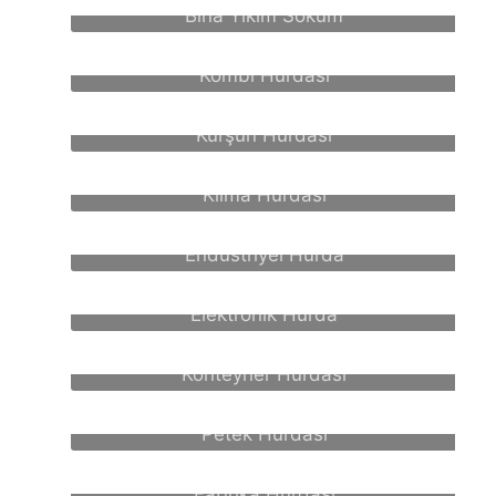
Bina Yıkım Söküm
Kombi Hurdası
Kurşun Hurdası
Klima Hurdası
Endüstriyel Hurda
Elektronik Hurda
Konteyner Hurdası
Petek Hurdası
Fabrika Hurdası