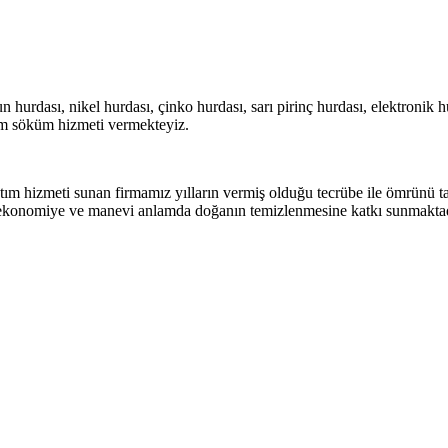
urdası, nikel hurdası, çinko hurdası, sarı pirinç hurdası, elektronik hu
ım söküm hizmeti vermekteyiz.
m hizmeti sunan firmamız yılların vermiş olduğu tecrübe ile ömrünü ta
ekonomiye ve manevi anlamda doğanın temizlenmesine katkı sunmaktad