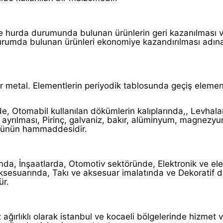
e hurda durumunda bulunan ürünlerin geri kazanılması v
 durumda bulunan ürünleri ekonomiye kazandırılması adın
bir metal. Elementlerin periyodik tablosunda geçiş eleme
e, Otomabil kullanılan dökümlerin kalıplarında,, Levhala
ayrılması, Pirinç, galvaniz, bakır, alüminyum, magnezyu
 ürünün hammaddesidir.
ında, İnşaatlarda, Otomotiv sektöründe, Elektronik ve ele
ksesuarında, Takı ve aksesuar imalatında ve Dekoratif 
ür.
ağırlıklı olarak istanbul ve kocaeli bölgelerinde hizmet