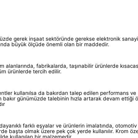
üzde gerek inşaat sektöründe gerekse elektronik sanay
asında büyük ölçüde önemli olan bir maddedir.
alanlarında, fabrikalarda, taşınabilir ürünlerde kısacası
m ürünlerde tercih edilir.
entler kullanılsa da bakırdan talep edilen performans ve
n bakır günümüzde talebinin hızla artarak devam ettiği ö
ır
yanıklı farklı eşyalar ve ürünlerin imalatında, otomotiv
de başta olmak üzere pek çok yerde kullanılır. Krom özel
de kullanılan bir malzemedir.