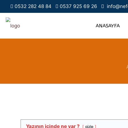
0532 282 48 84
0537 925 69 26
info@nef
ANASAYFA
Yazının içinde ne var ?
gizle