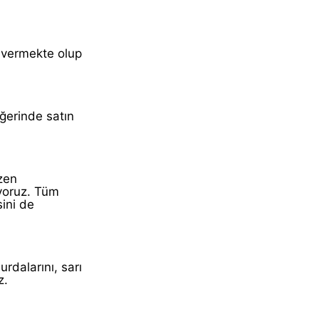
t vermekte olup
ğerinde satın
zen
ıyoruz. Tüm
ini de
rdalarını, sarı
z.