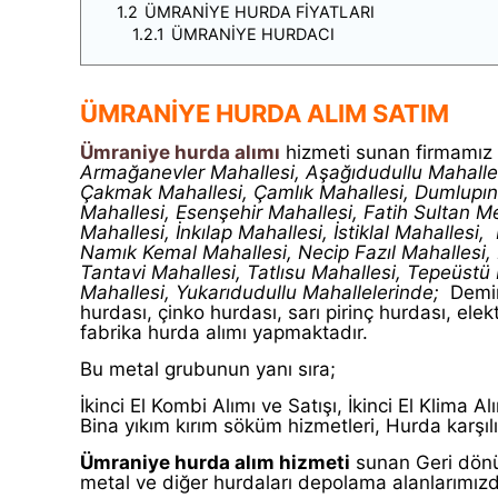
1.2
ÜMRANİYE HURDA FİYATLARI
1.2.1
ÜMRANİYE HURDACI
ÜMRANİYE HURDA ALIM SATIM
Ümraniye hurda alımı
hizmeti sunan firmamız a
Armağanevler Mahallesi, Aşağıdudullu Mahallesi
Çakmak Mahallesi, Çamlık Mahallesi, Dumlupına
Mahallesi, Esenşehir Mahallesi, Fatih Sultan 
Mahallesi, İnkılap Mahallesi, İstiklal Mahalles
Namık Kemal Mahallesi, Necip Fazıl Mahallesi, P
Tantavi Mahallesi, Tatlısu Mahallesi, Tepeüstü
Mahallesi, Yukarıdudullu
Mahallelerinde;
Demir
hurdası, çinko hurdası, sarı pirinç hurdası, ele
fabrika hurda alımı yapmaktadır.
Bu metal grubunun yanı sıra;
İkinci El Kombi Alımı ve Satışı, İkinci El Klima A
Bina yıkım kırım söküm hizmetleri, Hurda karşılı
Ümraniye hurda alım hizmeti
sunan Geri dönü
metal ve diğer hurdaları depolama alanlarımızd