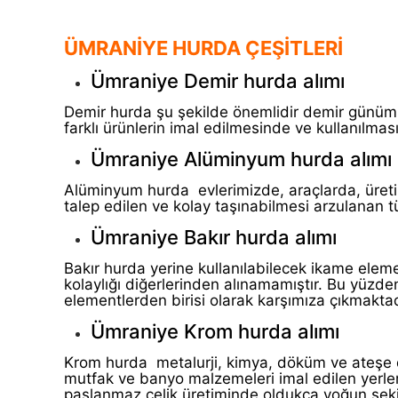
ÜMRANİYE HURDA ÇEŞİTLERİ
Ümraniye Demir hurda alımı
Demir hurda şu şekilde önemlidir demir günüm
farklı ürünlerin imal edilmesinde ve kullanılm
Ümraniye Alüminyum hurda alımı
Alüminyum hurda evlerimizde, araçlarda, üretim 
talep edilen ve kolay taşınabilmesi arzulanan tü
Ümraniye Bakır hurda alımı
Bakır hurda yerine kullanılabilecek ikame elem
kolaylığı diğerlerinden alınamamıştır. Bu yüzde
elementlerden birisi olarak karşımıza çıkmaktad
Ümraniye Krom hurda alımı
Krom hurda metalurji, kimya, döküm ve ateşe da
mutfak ve banyo malzemeleri imal edilen yerler
paslanmaz çelik üretiminde oldukça yoğun şekil