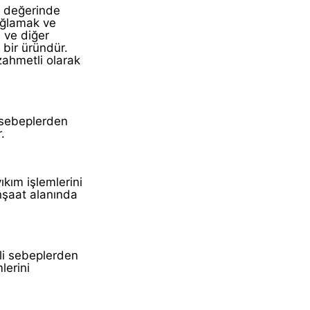
i değerinde
sağlamak ve
 ve diğer
 bir üründür.
zahmetli olarak
 sebeplerden
.
kım işlemlerini
nşaat alanında
li sebeplerden
lerini