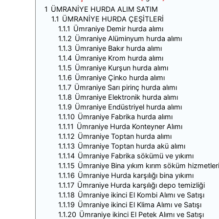
1
ÜMRANİYE HURDA ALIM SATIM
1.1
ÜMRANİYE HURDA ÇEŞİTLERİ
1.1.1
Ümraniye Demir hurda alımı
1.1.2
Ümraniye Alüminyum hurda alımı
1.1.3
Ümraniye Bakır hurda alımı
1.1.4
Ümraniye Krom hurda alımı
1.1.5
Ümraniye Kurşun hurda alımı
1.1.6
Ümraniye Çinko hurda alımı
1.1.7
Ümraniye Sarı pirinç hurda alımı
1.1.8
Ümraniye Elektronik hurda alımı
1.1.9
Ümraniye Endüstriyel hurda alımı
1.1.10
Ümraniye Fabrika hurda alımı
1.1.11
Ümraniye Hurda Konteyner Alımı
1.1.12
Ümraniye Toptan hurda alımı
1.1.13
Ümraniye Toptan hurda akü alımı
1.1.14
Ümraniye Fabrika sökümü ve yıkımı
1.1.15
Ümraniye Bina yıkım kırım söküm hizmetler
1.1.16
Ümraniye Hurda karşılığı bina yıkımı
1.1.17
Ümraniye Hurda karşılığı depo temizliği
1.1.18
Ümraniye ikinci El Kombi Alımı ve Satışı
1.1.19
Ümraniye ikinci El Klima Alımı ve Satışı
1.1.20
Ümraniye ikinci El Petek Alımı ve Satışı