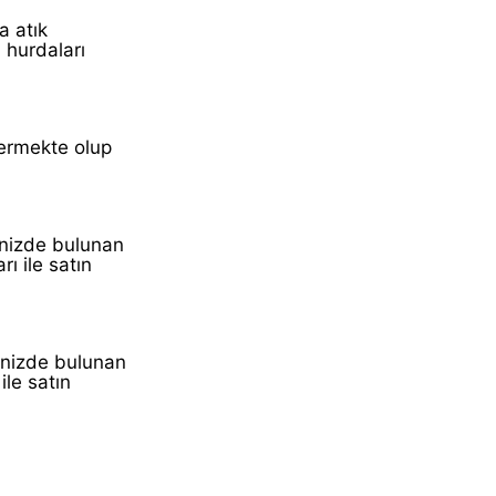
a atık
 hurdaları
vermekte olup
inizde bulunan
ı ile satın
inizde bulunan
ile satın