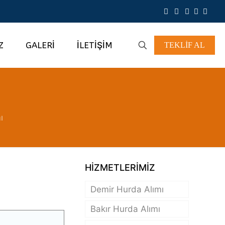
Z
GALERİ
İLETİŞİM
TEKLİF AL
ı
HİZMETLERİMİZ
Demir Hurda Alımı
Bakır Hurda Alımı