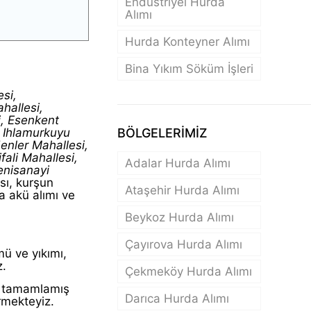
Endüstriyel Hurda
Alımı
Hurda Konteyner Alımı
Bina Yıkım Söküm İşleri
si,
hallesi,
i, Esenkent
, Ihlamurkuyu
BÖLGELERİMİZ
enler Mahallesi,
fali Mahallesi,
Adalar Hurda Alımı
enisanayi
sı, kurşun
Ataşehir Hurda Alımı
a akü alımı ve
Beykoz Hurda Alımı
Çayırova Hurda Alımı
mü ve yıkımı,
z.
Çekmeköy Hurda Alımı
ü tamamlamış
Darıca Hurda Alımı
rmekteyiz.