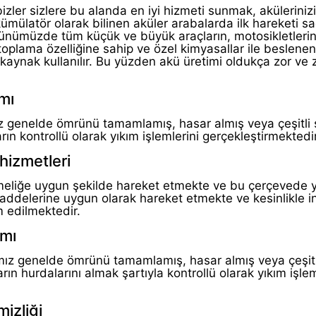
izler sizlere bu alanda en iyi hizmeti sunmak, aküleriniz
akümülatör olarak bilinen aküler arabalarda ilk hareketi 
günümüzde tüm küçük ve büyük araçların, motosikletlerin
toplama özelliğine sahip ve özel kimyasallar ile beslenen
kaynak kullanılır. Bu yüzden akü üretimi oldukça zor ve 
mı
ız genelde ömrünü tamamlamış, hasar almış veya çeşitli
arın kontrollü olarak yıkım işlemlerini gerçekleştirmektedir
hizmetleri
meliğe uygun şekilde hareket etmekte ve bu çerçevede yı
maddelerine uygun olarak hareket etmekte ve kesinlikle i
 edilmektedir.
ımı
mamız genelde ömrünü tamamlamış, hasar almış veya çeşit
arın hurdalarını almak şartıyla kontrollü olarak yıkım işlem
izliği