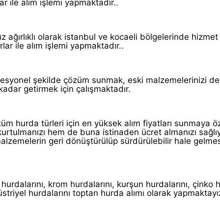
ar ile alım işlemi yapmaktadır..
z ağırlıklı olarak istanbul ve kocaeli bölgelerinde hizme
lar ile alım işlemi yapmaktadır..
ofesyonel şekilde çözüm sunmak, eski malzemelerinizi de
kadar getirmek için çalışmaktadır.
tüm hurda türleri için en yüksek alım fiyatları sunmaya ö
kurtulmanızı hem de buna istinaden ücret almanızı sağl
alzemelerin geri dönüştürülüp sürdürülebilir hale gelmes
hurdalarını, krom hurdalarını, kurşun hurdalarını, çinko hu
düstriyel hurdalarını toptan hurda alımı olarak yapmaktayı