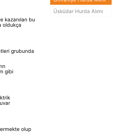
Üsküdar Hurda Alımı
e kazanılan bu
a oldukça
ntleri grubunda
rın
m gibi
ktrik
duvar
 vermekte olup