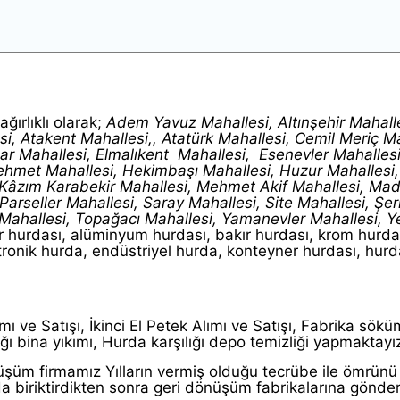
ğırlıklı olarak;
Adem Yavuz Mahallesi, Altınşehir Mahalle
, Atakent Mahallesi,, Atatürk Mahallesi, Cemil Meriç Ma
r Mahallesi, Elmalıkent Mahallesi, Esenevler Mahalles
Mehmet Mahallesi, Hekimbaşı Mahallesi, Huzur Mahallesi
i, Kâzım Karabekir Mahallesi, Mehmet Akif Mahallesi, Mad
arseller Mahallesi, Saray Mahallesi, Site Mahallesi, Şeri
 Mahallesi, Topağacı Mahallesi, Yamanevler Mahallesi, Y
 hurdası, alüminyum hurdası, bakır hurdası, krom hurda
ktronik hurda, endüstriyel hurda, konteyner hurdası, hurd
lımı ve Satışı, İkinci El Petek Alımı ve Satışı, Fabrika sökü
ğı bina yıkımı, Hurda karşılığı depo temizliği yapmaktayı
şüm firmamız Yılların vermiş olduğu tecrübe ile ömrün
a biriktirdikten sonra geri dönüşüm fabrikalarına gönde