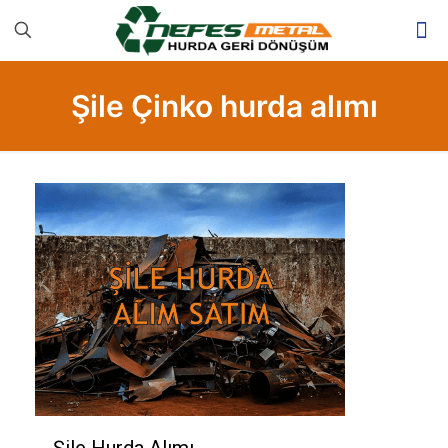
Şile Çinko hurda alımı