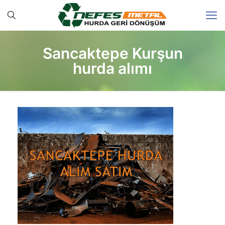
Sancaktepe Kurşun
hurda alımı