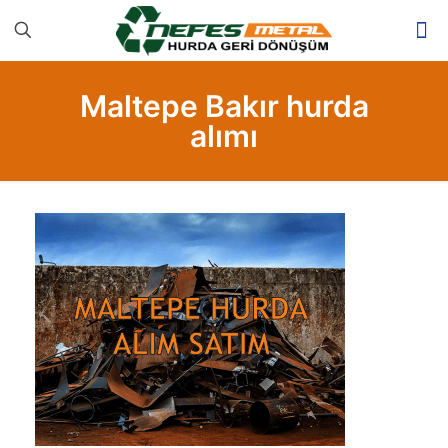
Maltepe Bakır hurda
alımı