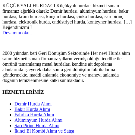
KÜÇÜKYALI HURDACI Küçükyalı hurdacı hizmeti sunan
firmamız ağırlıklı olarak; Demir hurdası, alüminyum hurdası, bakır
hurdası, krom hurdası, kurşun hurdası, çinko hurdası, sarı pirinç
hurdası, elektronik hurda, endüstriyel hurda, konteyner hurdası,
[…]
Beğendinizmi ?
Devamını oku..
2000 yılından beri Geri Dönüşüm Sektöründe Her nevi Hurda alım
satım hizmeti sunan firmamız yılların vermiş olduğu tecrübe ile
ömrünü tamamlamış metal hurdaları kendine ait depolama
alanlarında işleyerek daha sonra geri dönüşüm fabrikalarına
göndermekte, maddi anlamda ekonomiye ve manevi anlamda
doğanın temizlenmesine katkı sunmaktadır.
HİZMETLERİMİZ
Demir Hurda Alımı
Bakır Hurda Alımı
Fabrika Hurda Alımı
Alüminyum Hurda Alımı
Sarı Pirinç Hurda Alımı
İkinci El Kombi Alımı ve Satışı