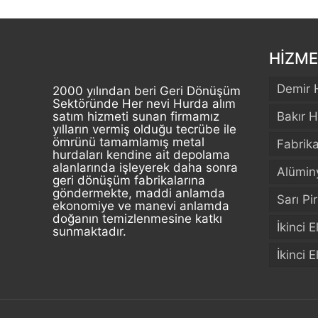
HİZME
Demir 
2000 yılından beri Geri Dönüşüm
Sektöründe Her nevi Hurda alım
satım hizmeti sunan firmamız
Bakır H
yılların vermiş olduğu tecrübe ile
ömrünü tamamlamış metal
Fabrik
hurdaları kendine ait depolama
alanlarında işleyerek daha sonra
Alümin
geri dönüşüm fabrikalarına
göndermekte, maddi anlamda
Sarı Pi
ekonomiye ve manevi anlamda
doğanın temizlenmesine katkı
İkinci 
sunmaktadır.
İkinci 