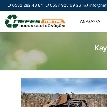
0532 282 48 84
0537 925 69 26
info@nef
ANASAYFA
Kay