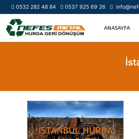
0532 282 48 84
0537 925 69 26
info@nef
ANASAYFA
İst