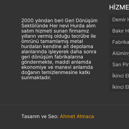
HİZME
Demir 
2000 yılından beri Geri Dönüşüm
Sektöründe Her nevi Hurda alım
satım hizmeti sunan firmamız
Bakır H
yılların vermiş olduğu tecrübe ile
ömrünü tamamlamış metal
Fabrik
hurdaları kendine ait depolama
alanlarında işleyerek daha sonra
Alümin
geri dönüşüm fabrikalarına
göndermekte, maddi anlamda
Sarı Pi
ekonomiye ve manevi anlamda
doğanın temizlenmesine katkı
İkinci 
sunmaktadır.
İkinci 
Tasarım ve Seo:
Ahmet Atmaca