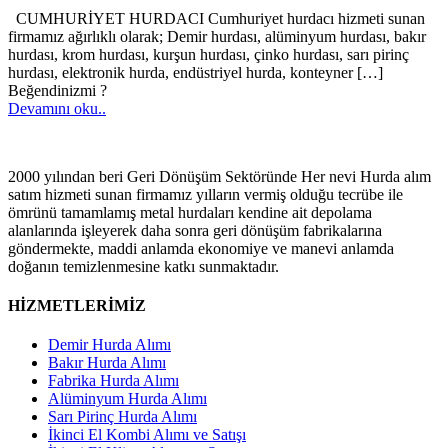
CUMHURİYET HURDACI Cumhuriyet hurdacı hizmeti sunan
firmamız ağırlıklı olarak; Demir hurdası, alüminyum hurdası, bakır
hurdası, krom hurdası, kurşun hurdası, çinko hurdası, sarı pirinç
hurdası, elektronik hurda, endüstriyel hurda, konteyner
[…]
Beğendinizmi ?
Devamını oku..
2000 yılından beri Geri Dönüşüm Sektöründe Her nevi Hurda alım
satım hizmeti sunan firmamız yılların vermiş olduğu tecrübe ile
ömrünü tamamlamış metal hurdaları kendine ait depolama
alanlarında işleyerek daha sonra geri dönüşüm fabrikalarına
göndermekte, maddi anlamda ekonomiye ve manevi anlamda
doğanın temizlenmesine katkı sunmaktadır.
HİZMETLERİMİZ
Demir Hurda Alımı
Bakır Hurda Alımı
Fabrika Hurda Alımı
Alüminyum Hurda Alımı
Sarı Pirinç Hurda Alımı
İkinci El Kombi Alımı ve Satışı