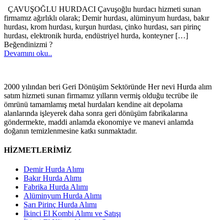
ÇAVUŞOĞLU HURDACI Çavuşoğlu hurdacı hizmeti sunan
firmamız ağırlıklı olarak; Demir hurdası, alüminyum hurdası, bakır
hurdası, krom hurdası, kurşun hurdası, çinko hurdası, sarı pirinç
hurdası, elektronik hurda, endüstriyel hurda, konteyner
[…]
Beğendinizmi ?
Devamını oku..
2000 yılından beri Geri Dönüşüm Sektöründe Her nevi Hurda alım
satım hizmeti sunan firmamız yılların vermiş olduğu tecrübe ile
ömrünü tamamlamış metal hurdaları kendine ait depolama
alanlarında işleyerek daha sonra geri dönüşüm fabrikalarına
göndermekte, maddi anlamda ekonomiye ve manevi anlamda
doğanın temizlenmesine katkı sunmaktadır.
HİZMETLERİMİZ
Demir Hurda Alımı
Bakır Hurda Alımı
Fabrika Hurda Alımı
Alüminyum Hurda Alımı
Sarı Pirinç Hurda Alımı
İkinci El Kombi Alımı ve Satışı