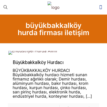
büyükbakkalköy
hurda firması iletişim
Büyükbakkalköy Hurdacı
BÜYÜKBAKKALKÖY HURDACI
Büyükbakkalköy hurdacı hizmeti sunan
firmamız ağırlıklı olarak; Demir hurdası,
alüminyum hurdası, bakır hurdası, krom
hurdası, kurşun hurdası, çinko hurdası,
sarı pirinç hurdası, elektronik hurda,
endüstriyel hurda, konteyner hurdası,
[…]