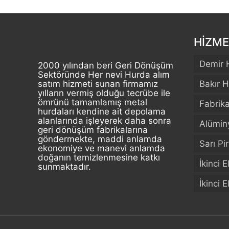
HİZME
Demir 
2000 yılından beri Geri Dönüşüm
Sektöründe Her nevi Hurda alım
satım hizmeti sunan firmamız
Bakır H
yılların vermiş olduğu tecrübe ile
ömrünü tamamlamış metal
Fabrik
hurdaları kendine ait depolama
alanlarında işleyerek daha sonra
Alümin
geri dönüşüm fabrikalarına
göndermekte, maddi anlamda
Sarı Pi
ekonomiye ve manevi anlamda
doğanın temizlenmesine katkı
İkinci 
sunmaktadır.
İkinci 