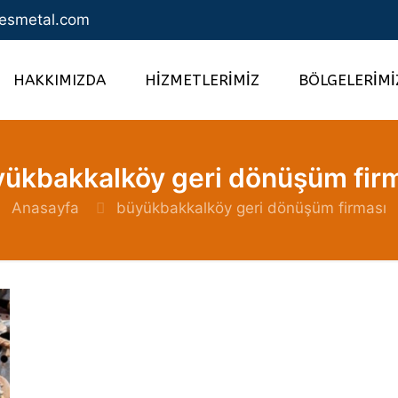
esmetal.com
HAKKIMIZDA
HİZMETLERİMİZ
BÖLGELERİMİ
ükbakkalköy geri dönüşüm fir
Anasayfa
büyükbakkalköy geri dönüşüm firması