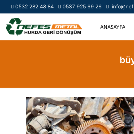
0532 282 48 84
0537 925 69 26
info@nef
ANASAYFA
büy