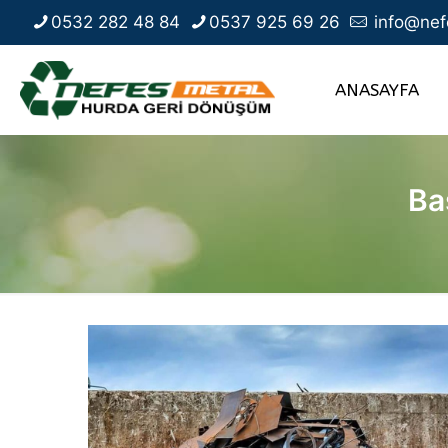
0532 282 48 84
0537 925 69 26
info@nef
ANASAYFA
Ba