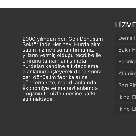
HİZME
Demir 
2000 yılından beri Geri Dönüşüm
Sektöründe Her nevi Hurda alım
satım hizmeti sunan firmamız
Bakır H
yılların vermiş olduğu tecrübe ile
ömrünü tamamlamış metal
Fabrik
hurdaları kendine ait depolama
alanlarında işleyerek daha sonra
Alümin
geri dönüşüm fabrikalarına
göndermekte, maddi anlamda
Sarı Pi
ekonomiye ve manevi anlamda
doğanın temizlenmesine katkı
İkinci 
sunmaktadır.
İkinci 