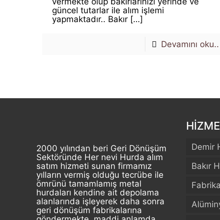
vermekte olup bakırlarınızı yerinde ve
güncel tutarlar ile alım işlemi
yapmaktadır.. Bakır
[…]
Devamını oku..
HİZME
Demir 
2000 yılından beri Geri Dönüşüm
Sektöründe Her nevi Hurda alım
satım hizmeti sunan firmamız
Bakır H
yılların vermiş olduğu tecrübe ile
ömrünü tamamlamış metal
Fabrik
hurdaları kendine ait depolama
alanlarında işleyerek daha sonra
Alümin
geri dönüşüm fabrikalarına
göndermekte, maddi anlamda