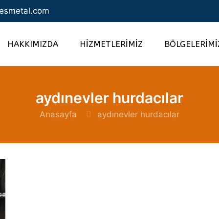
esmetal.com
HAKKIMIZDA
HİZMETLERİMİZ
BÖLGELERİMİ
aydınevler hurdacılar
Anasayfa
aydınevler hurdacılar