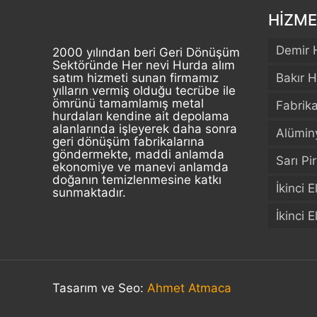
HİZME
Demir 
2000 yılından beri Geri Dönüşüm
Sektöründe Her nevi Hurda alım
satım hizmeti sunan firmamız
Bakır H
yılların vermiş olduğu tecrübe ile
ömrünü tamamlamış metal
Fabrik
hurdaları kendine ait depolama
alanlarında işleyerek daha sonra
Alümin
geri dönüşüm fabrikalarına
göndermekte, maddi anlamda
Sarı Pi
ekonomiye ve manevi anlamda
doğanın temizlenmesine katkı
İkinci 
sunmaktadır.
İkinci 
Tasarım ve Seo:
Ahmet Atmaca