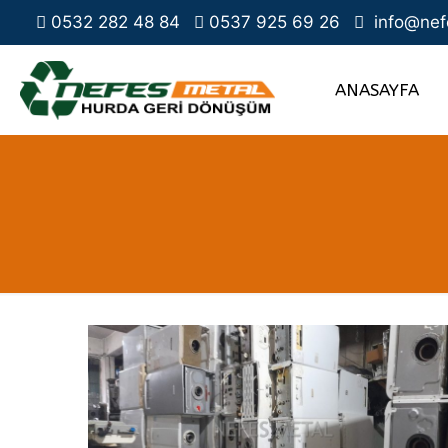
0532 282 48 84
0537 925 69 26
info@nef
ANASAYFA