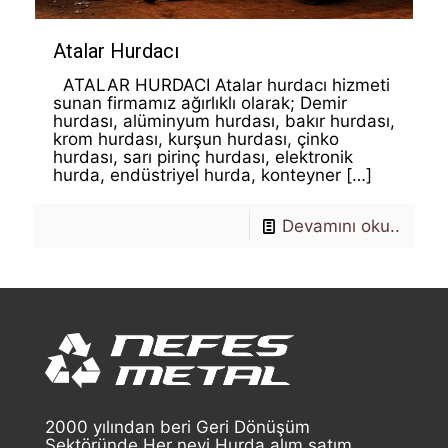
Atalar Hurdacı
ATALAR HURDACI Atalar hurdacı hizmeti
sunan firmamız ağırlıklı olarak; Demir
hurdası, alüminyum hurdası, bakır hurdası,
krom hurdası, kurşun hurdası, çinko
hurdası, sarı pirinç hurdası, elektronik
hurda, endüstriyel hurda, konteyner
[…]
Devamını oku..
2000 yılından beri Geri Dönüşüm
Sektöründe Her nevi Hurda alım satım