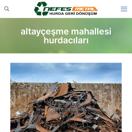
altayçeşme mahallesi
hurdacıları