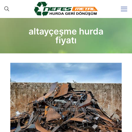
altayçeşme hurda
fiyatı