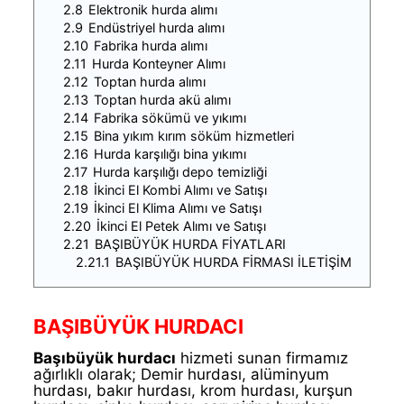
2.8
Elektronik hurda alımı
2.9
Endüstriyel hurda alımı
2.10
Fabrika hurda alımı
2.11
Hurda Konteyner Alımı
2.12
Toptan hurda alımı
2.13
Toptan hurda akü alımı
2.14
Fabrika sökümü ve yıkımı
2.15
Bina yıkım kırım söküm hizmetleri
2.16
Hurda karşılığı bina yıkımı
2.17
Hurda karşılığı depo temizliği
2.18
İkinci El Kombi Alımı ve Satışı
2.19
İkinci El Klima Alımı ve Satışı
2.20
İkinci El Petek Alımı ve Satışı
2.21
BAŞIBÜYÜK HURDA FİYATLARI
2.21.1
BAŞIBÜYÜK HURDA FİRMASI İLETİŞİM
BAŞIBÜYÜK HURDACI
Başıbüyük hurdacı
hizmeti sunan firmamız
ağırlıklı olarak; Demir hurdası, alüminyum
hurdası, bakır hurdası, krom hurdası, kurşun