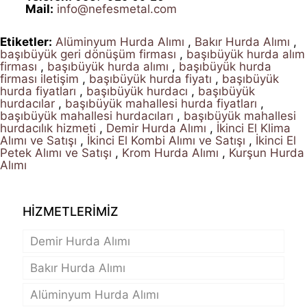
Mail:
info@nefesmetal.com
Etiketler:
Alüminyum Hurda Alımı
,
Bakır Hurda Alımı
,
başıbüyük geri dönüşüm firması
,
başıbüyük hurda alım
firması
,
başıbüyük hurda alımı
,
başıbüyük hurda
firması iletişim
,
başıbüyük hurda fiyatı
,
başıbüyük
hurda fiyatları
,
başıbüyük hurdacı
,
başıbüyük
hurdacılar
,
başıbüyük mahallesi hurda fiyatları
,
başıbüyük mahallesi hurdacıları
,
başıbüyük mahallesi
hurdacılık hizmeti
,
Demir Hurda Alımı
,
İkinci El Klima
Alımı ve Satışı
,
İkinci El Kombi Alımı ve Satışı
,
İkinci El
Petek Alımı ve Satışı
,
Krom Hurda Alımı
,
Kurşun Hurda
Alımı
HİZMETLERİMİZ
Demir Hurda Alımı
Bakır Hurda Alımı
Alüminyum Hurda Alımı