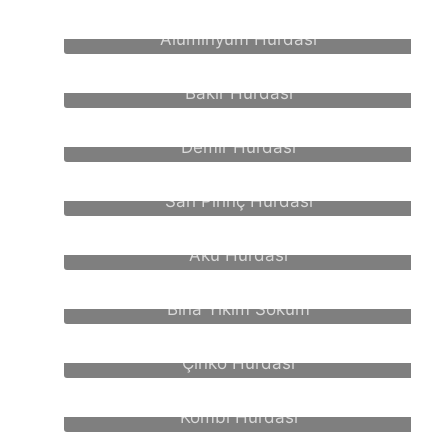
Alüminyum Hurdası
Bakır Hurdası
Demir Hurdası
Sarı Pirinç Hurdası
Akü Hurdası
Bina Yıkım Söküm
Çinko Hurdası
Kombi Hurdası