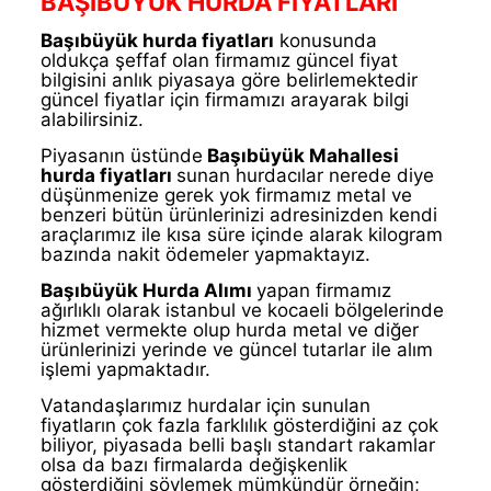
BAŞIBÜYÜK HURDA FİYATLARI
Başıbüyük hurda fiyatları
konusunda
oldukça şeffaf olan firmamız güncel fiyat
bilgisini anlık piyasaya göre belirlemektedir
güncel fiyatlar için firmamızı arayarak bilgi
alabilirsiniz.
Piyasanın üstünde
Başıbüyük
Mahallesi
hurda fiyatları
sunan hurdacılar nerede diye
düşünmenize gerek yok firmamız metal ve
benzeri bütün ürünlerinizi adresinizden kendi
araçlarımız ile kısa süre içinde alarak kilogram
bazında nakit ödemeler yapmaktayız.
Başıbüyük Hurda Alımı
yapan firmamız
ağırlıklı olarak istanbul ve kocaeli bölgelerinde
hizmet vermekte olup hurda metal ve diğer
ürünlerinizi yerinde ve güncel tutarlar ile alım
işlemi yapmaktadır.
Vatandaşlarımız hurdalar için sunulan
fiyatların çok fazla farklılık gösterdiğini az çok
biliyor, piyasada belli başlı standart rakamlar
olsa da bazı firmalarda değişkenlik
gösterdiğini söylemek mümkündür örneğin;