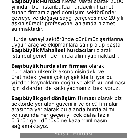
Başıbüyük
Hurdacı
Nefes Metal olarak 2000
yılından beri istanbul’da hurdacılık hizmeti
sunan firmamız geri dönüşüm sektöründe;
çevreye ve doğaya saygı çerçevesinde 20 yılı
aşkın süredir profesyonel anlamda hizmet
sunmaktadır.
Hurda sanayi sektöründe günümüz şartlarına
uygun araç ve ekipmanlara sahip olup başta
Başıbüyük
Mahallesi
hurdacıları
olarak
İstanbul genelinde hurda alımı yapmaktadır.
Başıbüyük hurda alım firması
olarak
hurdaların ülkemiz ekonomisindeki ve
üretimdeki yerini çok iyi şekilde biliyor bu
yüzden kaynakların doğru ve aktif kullanılması
için sizlerden de katkı yapmanızı bekliyoruz.
Başıbüyük geri dönüşüm
firması
olarak biz
sektörde yer alan güvenilir ve öncü firmalar
arasında yer alarak bu alanda hurda alımı
konusunda her geçen yıl çok daha fazla
ürünün geri dönüşüme kazandırılmasını
sağlamaktayız.
Kurşun Hurdası