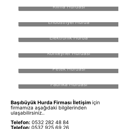
Klima Hurdası
Endüstriyel Hurda
Elektronik Hurda
Konteyner Hurdası
Petek Hurdası
Fabrika Hurdası
Başıbüyük Hurda Firması İletişim
için
firmamıza aşağıdaki bilgilerinden
ulaşabilirsiniz..
Telefon:
0532 282 48 84
Telefon:
0537 925 69 26